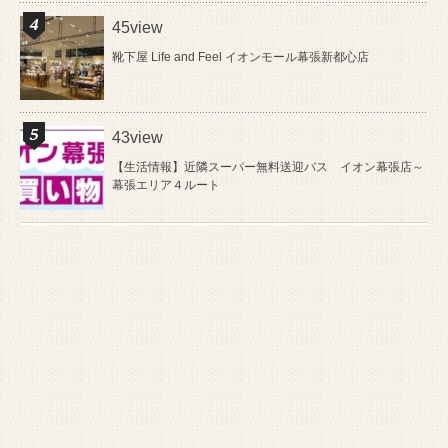
45view
靴下屋 Life and Feel イオンモール幕張新都心店
43view
【生活情報】近隣スーパー無料送迎バス イオン幕張店～
幕張エリア４ルート