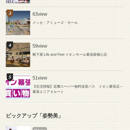
63view
メッセ・アミューズ・モール
59view
靴下屋 Life and Feel イオンモール幕張新都心店
51view
【生活情報】近隣スーパー無料送迎バス イオン幕張店～
幕張エリア４ルート
ピックアップ「姿勢美」
854view