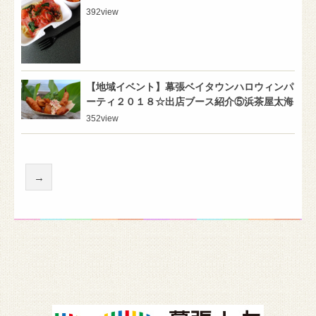
392
view
【地域イベント】幕張ベイタウンハロウィンパ
ーティ２０１８☆出店ブース紹介⑤浜茶屋太海
352
view
→