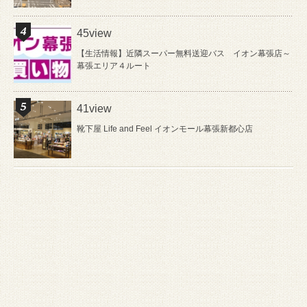
45view
【生活情報】近隣スーパー無料送迎バス イオン幕張店～
幕張エリア４ルート
41view
靴下屋 Life and Feel イオンモール幕張新都心店