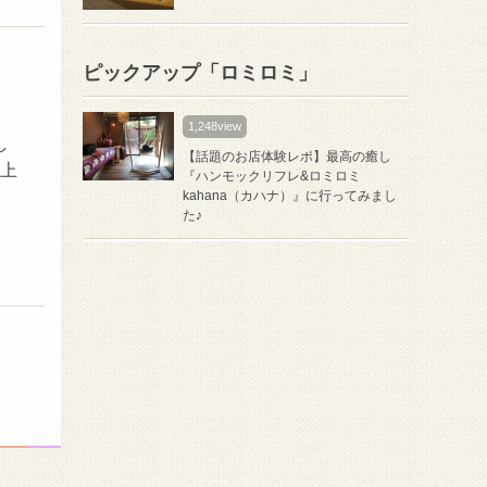
ピックアップ「ロミロミ」
1,248view
し
【話題のお店体験レポ】最高の癒し
ン上
『ハンモックリフレ&ロミロミ
kahana（カハナ）』に行ってみまし
た♪