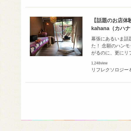
【話題のお店体
kahana（カ
幕張にあるいま話題
た！ 念願のハン
がるのに、更にリ
1,248
view
リフレクソロジー＆