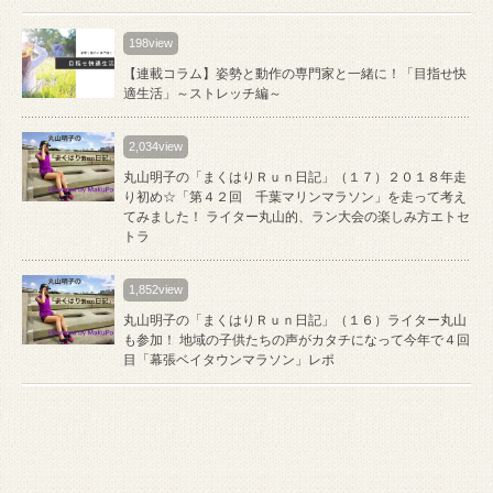
198view
【連載コラム】姿勢と動作の専門家と一緒に！「目指せ快
適生活」～ストレッチ編～
2,034view
丸山明子の「まくはりＲｕｎ日記」（１７）２０１８年走
り初め☆「第４２回 千葉マリンマラソン」を走って考え
てみました！ ライター丸山的、ラン大会の楽しみ方エトセ
トラ
1,852view
丸山明子の「まくはりＲｕｎ日記」（１６）ライター丸山
も参加！ 地域の子供たちの声がカタチになって今年で４回
目「幕張ベイタウンマラソン」レポ