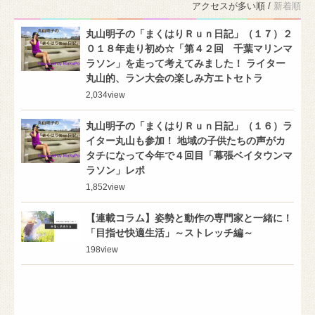
アクセスが多い順 /
新着順
丸山明子の「まくはりＲｕｎ日記」（１７）２
０１８年走り初め☆「第４２回 千葉マリンマ
ラソン」を走って考えてみました！ ライター
丸山的、ラン大会の楽しみ方エトセトラ
2,034
view
丸山明子の「まくはりＲｕｎ日記」（１６）ラ
イター丸山も参加！ 地域の子供たちの声がカ
タチになって今年で４回目「幕張ベイタウンマ
ラソン」レポ
1,852
view
【連載コラム】姿勢と動作の専門家と一緒に！
「目指せ快適生活」～ストレッチ編～
198
view