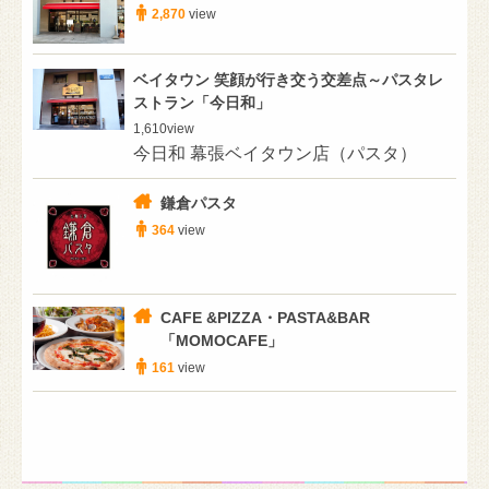
2,870
view
ベイタウン 笑顔が行き交う交差点～パスタレ
ストラン「今日和」
1,610
view
今日和 幕張ベイタウン店（パスタ）
鎌倉パスタ
364
view
CAFE &PIZZA・PASTA&BAR
「MOMOCAFE」
161
view