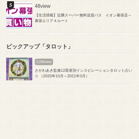
48view
【生活情報】近隣スーパー無料送迎バス イオン幕張店～
幕張エリア４ルート
ピックアップ「タロット」
5,088view
さがわあき監修12星座別インスピレーションタロット占い
☆ （2020年10月～2021年3月）