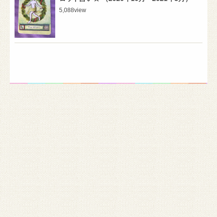
5,088
view