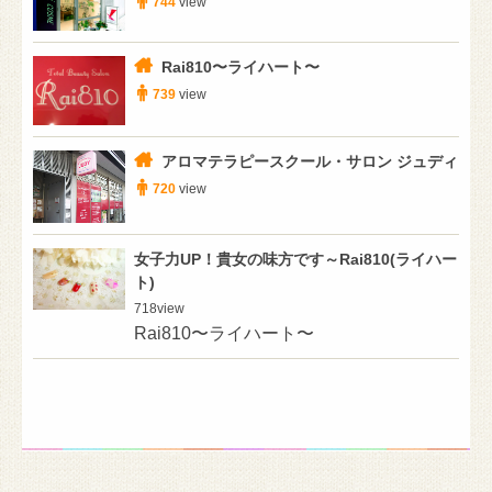
744
view
Rai810〜ライハート〜
739
view
アロマテラピースクール・サロン ジュディ
720
view
女子力UP！貴女の味方です～Rai810(ライハー
ト)
718
view
Rai810〜ライハート〜