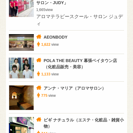
サロン・JUDY」
1,665
view
アロマテラピースクール・サロン ジュデ
ィ
AEONBODY
1,622
view
POLA THE BEAUTY 幕張ベイタウン店
（化粧品販売・美容）
1,133
view
アンナ・マリア（アロマサロン）
775
view
ビギ ナチュラル（エステ・化粧品・雑貨小
物）