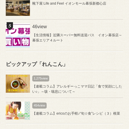
靴下屋 Life and Feel イオンモール幕張新都心店
46view
【生活情報】近隣スーパー無料送迎バス イオン幕張店～
幕張エリア４ルート
ピックアップ「れんこん」
1,275view
【連載コラム】アレルギーっこママ日記「食で笑顔にした
い♪」～咳・喘息について～
454view
【連載コラム】ericoのお手軽♪“旬☆食”レシピ（３）根菜