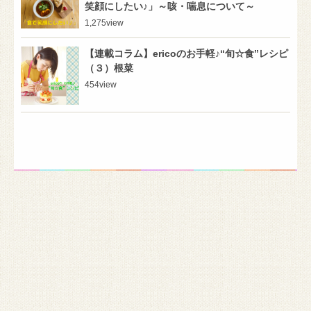
笑顔にしたい♪」～咳・喘息について～
1,275
view
【連載コラム】ericoのお手軽♪“旬☆食”レシピ
（３）根菜
454
view