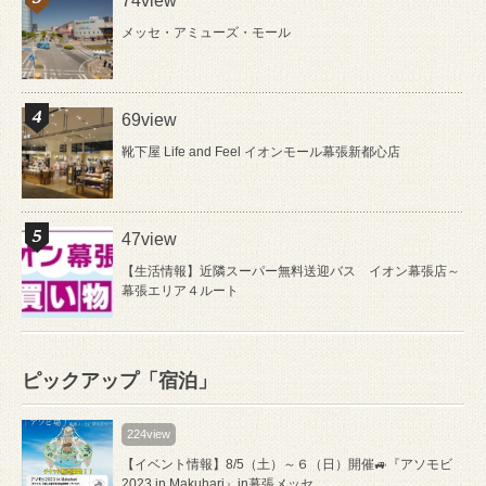
74view
メッセ・アミューズ・モール
69view
靴下屋 Life and Feel イオンモール幕張新都心店
47view
【生活情報】近隣スーパー無料送迎バス イオン幕張店～
幕張エリア４ルート
ピックアップ「宿泊」
224view
【イベント情報】8/5（土）～６（日）開催🚙『アソモビ
2023 in Makuhari』in幕張メッセ