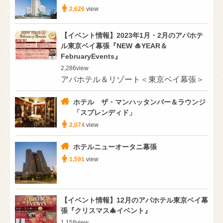
2,626
view
【イベント情報】2023年1月・2月のアパホテ
ル東京ベイ幕張『NEW 🎍YEAR＆
FebruaryEvents』
2,286
view
アパホテル＆リゾート＜東京ベイ幕張＞
ホテル ザ・マンハッタンバー＆ラウンジ
「スプレンディド」
2,074
view
ホテルニューオータニ幕張
1,591
view
【イベント情報】12月のアパホテル東京ベイ幕
張『クリスマス🎄イベント』
1,158
view