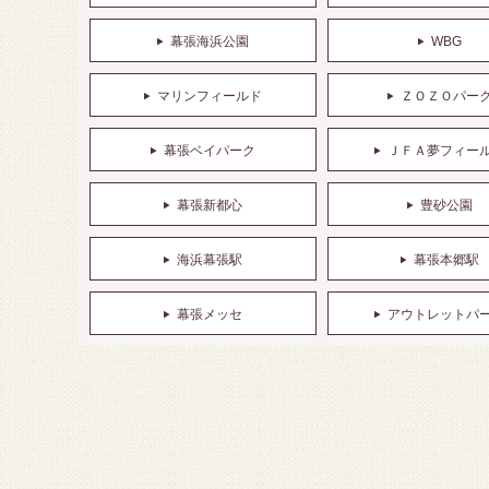
幕張海浜公園
WBG
マリンフィールド
ＺＯＺＯパー
幕張ベイパーク
ＪＦＡ夢フィー
幕張新都心
豊砂公園
海浜幕張駅
幕張本郷駅
幕張メッセ
アウトレットパ