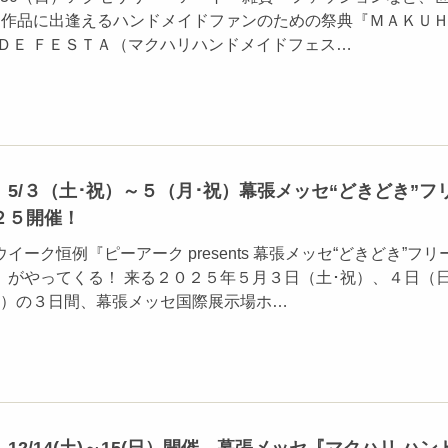
り作品に出逢えるハンドメイドファンのための祭典『ＭＡＫＵ
ＡＤＥ ＦＥＳＴＡ（マクハリハンドメイドフェス…
5/３（土･祝）～５（月･祝）幕張メッセ“どきどき”フ
２５開催！
ーク恒例『ピーアーク presents 幕張メッセ“どきどき”フリ
』がやってくる！ 来る２０２５年５月３日（土･祝）、４日（日
祝）の３日間、幕張メッセ国際展示場ホ…