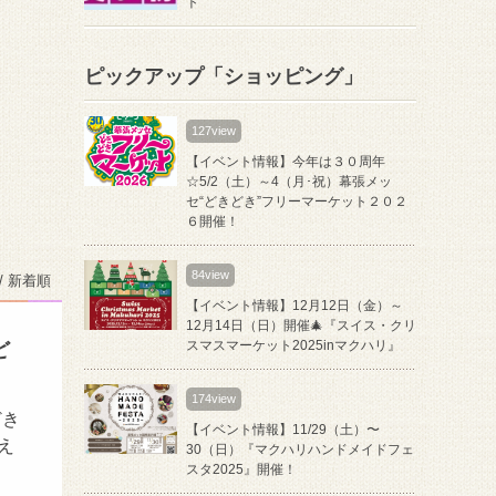
ト
ピックアップ「ショッピング」
127view
【イベント情報】今年は３０周年
☆5/2（土）～4（月･祝）幕張メッ
セ“どきどき”フリーマーケット２０２
６開催！
84view
/ 新着順
【イベント情報】12月12日（金）～
12月14日（日）開催🎄『スイス・クリ
スマスマーケット2025inマクハリ』
ど
174view
どき
【イベント情報】11/29（土）〜
え
30（日）『マクハリハンドメイドフェ
スタ2025』開催！