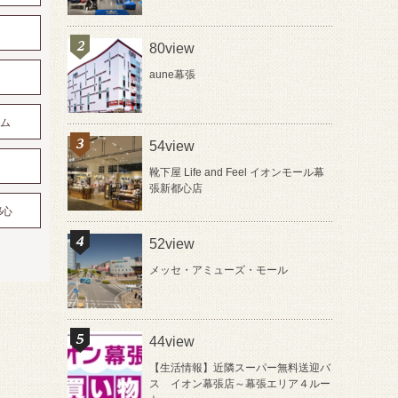
80view
aune幕張
アム
54view
靴下屋 Life and Feel イオンモール幕
張新都心店
都心
52view
メッセ・アミューズ・モール
44view
【生活情報】近隣スーパー無料送迎バ
ス イオン幕張店～幕張エリア４ルー