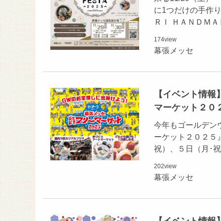
に1つだけの手作
ＲＩ ＨＡＮＤＭ
174
view
幕張メッセ
【イベント情報】
マーケット２０
今年もゴールデンウイ
ーケット２０２５
祝）、５日（月･
202
view
幕張メッセ