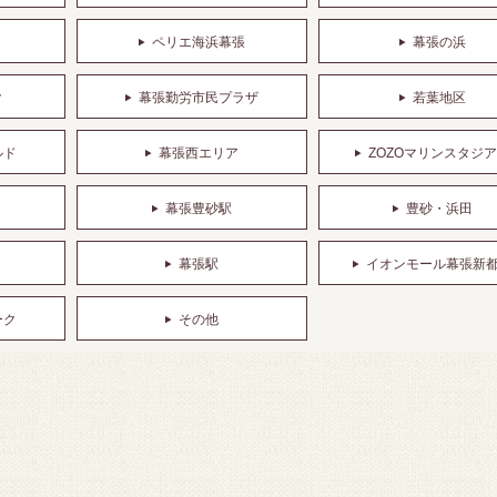
ペリエ海浜幕張
幕張の浜
ク
幕張勤労市民プラザ
若葉地区
ルド
幕張西エリア
ZOZOマリンスタジ
幕張豊砂駅
豊砂・浜田
幕張駅
イオンモール幕張新
ーク
その他