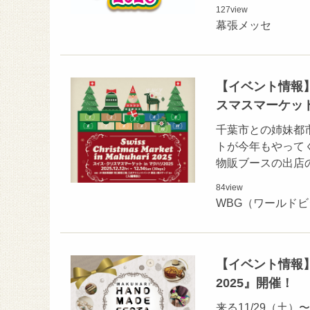
127
view
幕張メッセ
【イベント情報】
スマスマーケット
千葉市との姉妹都
トが今年もやって
物販ブースの出店
84
view
WBG（ワールド
【イベント情報】
2025』開催！
来る11/29（土