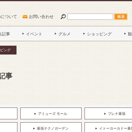
Poについて
お問い合わせ
集記事
イベント
グルメ
ショッピング
観
ピング
記事
アミューズ モール
プレナ幕張
幕張テクノガーデン
イトーヨーカドー幕