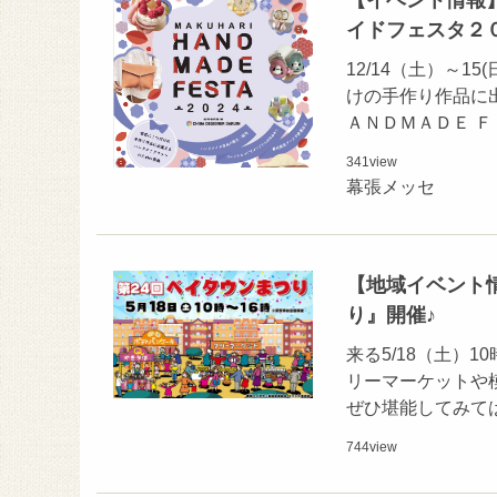
【イベント情報】
イドフェスタ２
12/14（土）～
けの手作り作品に
ＡＮＤＭＡＤＥ 
341
view
幕張メッセ
【地域イベント情報
り』開催♪
来る5/18（土）
リーマーケットや
ぜひ堪能してみては
744
view