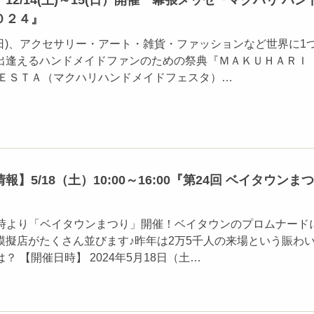
12/14(土)～15(日）開催 幕張メッセ『マクハリ ハン
０２４』
15(日)、アクセサリー・アート・雑貨・ファッションなど世界に1
出逢えるハンドメイドファンのための祭典『ＭＡＫＵＨＡＲＩ 
ＦＥＳＴＡ（マクハリハンドメイドフェスタ）…
】5/18（土）10:00～16:00『第24回 ベイタウンまつ
10時より「ベイタウンまつり」開催！ベイタウンのプロムナード
模擬店がたくさん並びます♪昨年は2万5千人の来場という賑わ
？ 【開催日時】 2024年5月18日（土…