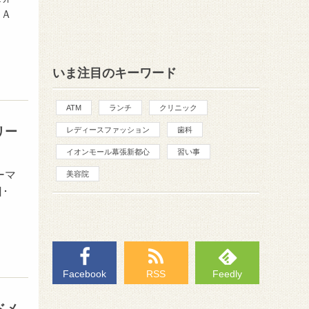
ＨＡ
いま注目のキーワード
ATM
ランチ
クリニック
リー
レディースファッション
歯科
イオンモール幕張新都心
習い事
ーマ
美容院
･
Facebook
RSS
Feedly