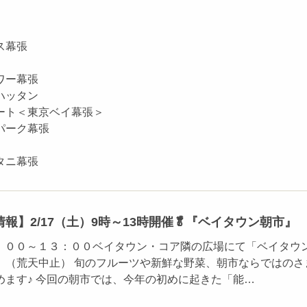
ス幕張
ワー幕張
ハッタン
ート＜東京ベイ幕張＞
パーク幕張
タニ幕張
報】2/17（土）9時～13時開催🥬『ベイタウン朝市』
）９：００～１３：００ベイタウン・コア隣の広場にて「ベイタウ
。（荒天中止） 旬のフルーツや新鮮な野菜、朝市ならではのさ
めます♪ 今回の朝市では、今年の初めに起きた「能…