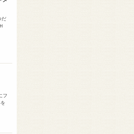
ドメ
つだ
Ｈ
にフ
いを