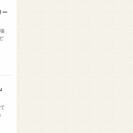
リー
幕張
ど
』
て
』