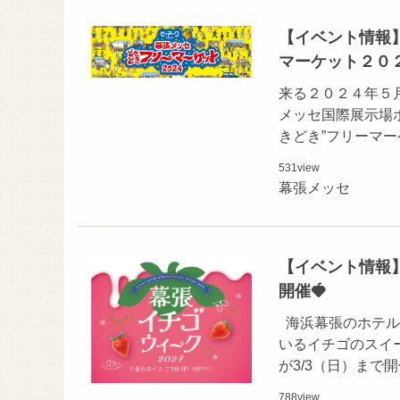
【イベント情報】
マーケット２０
来る２０２４年５
メッセ国際展示場ホー
きどき”フリーマ
531
view
幕張メッセ
【イベント情報】
開催🍓
海浜幕張のホテル
いるイチゴのスイ
が3/3（日）まで
788
view