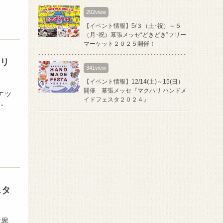
202view
【イベント情報】5/３（土･祝）～５
（月･祝）幕張メッセ“どきどき”フリー
マーケット２０２５開催！
クリ
341view
【イベント情報】12/14(土)～15(日）
開催 幕張メッセ『マクハリ ハンドメ
ケッ
イドフェスタ２０２４』
・
スタ
世界