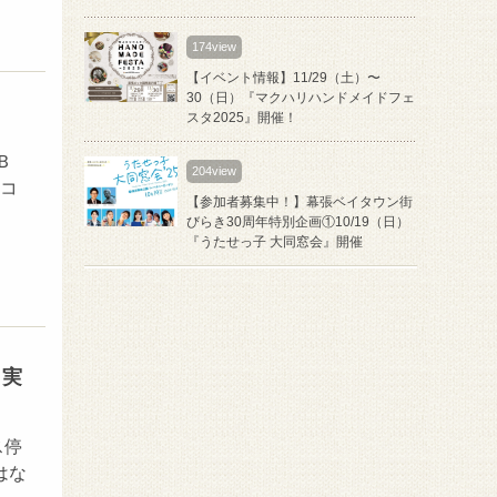
174view
【イベント情報】11/29（土）〜
30（日）『マクハリハンドメイドフェ
スタ2025』開催！
Ｂ
204view
コ
【参加者募集中！】幕張ベイタウン街
びらき30周年特別企画①10/19（日）
『うたせっ子 大同窓会』開催
）実
ス停
はな