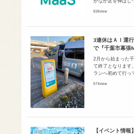
かなか足を伸ばし
838
view
3連休はＡＩ運行
で『千葉市幕張M
2月から始まった千
て終了となります
ランへ初めて行っ
674
view
【イベント情報】