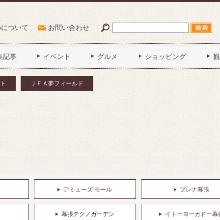
Poについて
お問い合わせ
集記事
イベント
グルメ
ショッピング
観
ト
ＪＦＡ夢フィールド
アミューズ モール
プレナ幕張
幕張テクノガーデン
イトーヨーカドー幕