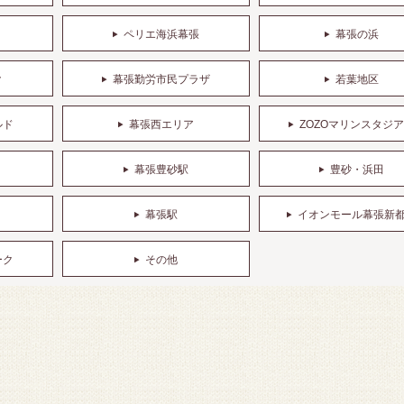
ペリエ海浜幕張
幕張の浜
ク
幕張勤労市民プラザ
若葉地区
ルド
幕張西エリア
ZOZOマリンスタジ
幕張豊砂駅
豊砂・浜田
幕張駅
イオンモール幕張新
ーク
その他