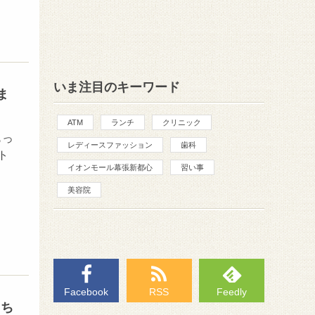
いま注目のキーワード
ま
ATM
ランチ
クリニック
もっ
レディースファッション
歯科
ト
イオンモール幕張新都心
習い事
美容院
Facebook
RSS
Feedly
『ち