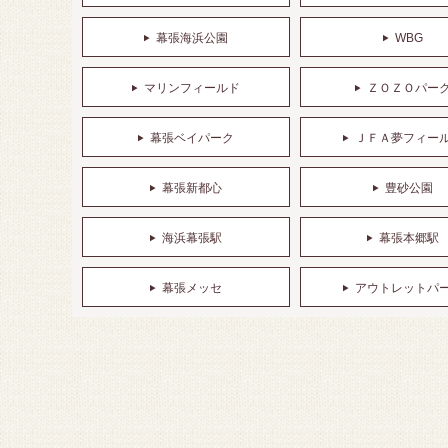
幕張海浜公園
WBG
マリンフィールド
ＺＯＺＯパー
幕張ベイパーク
ＪＦＡ夢フィー
幕張新都心
豊砂公園
海浜幕張駅
幕張本郷駅
幕張メッセ
アウトレットパ