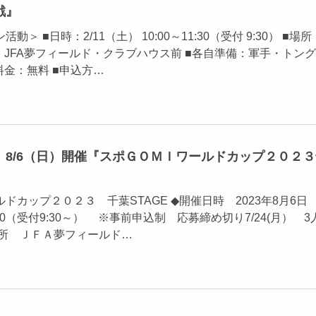
戦』
＞ ■日時：2/11（土） 10:00～11:30（受付 9:30） ■場
：JFA夢フィールド・クラブハウス前 ■各自準備：軍手・トング
料金：無料 ■申込方…
】8/6（日）開催『スポＧＯＭＩワールドカップ２０２３
ドカップ２０２３ 千葉STAGE ◆開催日時 2023年8月6日
2:30（受付9:30～） ※事前申込制 応募締め切り7/24(月） 3
場所 ＪＦＡ夢フィールド…