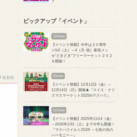
ト
ピックアップ「イベント」
126view
【イベント情報】今年は３０周年
☆5/2（土）～4（月･祝）幕張メッ
セ“どきどき”フリーマーケット２０２
６開催！
83view
/
新着順
【イベント情報】12月12日（金）～
12月14日（日）開催🎄『スイス・クリ
スマスマーケット2025inマクハリ』
113view
【イベント情報】2025年11/14（金）
～2026年1/31（土）まで今年も開催！
『マクハリイルミ25/26 ～七色の光の
ハーモニー～』