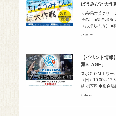
ばうみびと大作
＜幕張の浜クリーン活動
張の浜 ■集合場所
（お持ちの方） ■
251
view
【イベント情報
葉STAGE』
スポＧＯＭＩワール
（日）10:00～1
組で応募 ◆集合
204
view