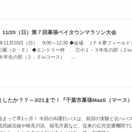
11/20（日）第７回幕張ベイタウンマラソン大会
年11月20日（日） 9:00～12:30 ◆会場 ＪＦＡ夢フィールド
公園（Ｄ・Ｅ） ◆エントリー枠 ①小１－３年生の部（２㎞
６年生の部（２．５㎞コース） …
したか？？～3/21まで！『千葉市幕張MaaS（マース
まって早1ヶ月！ 今回のAI運行バスは、前回の実験と比べバ
総武線沿線や検見川浜、稲毛方面など、従来の公共交通機関で