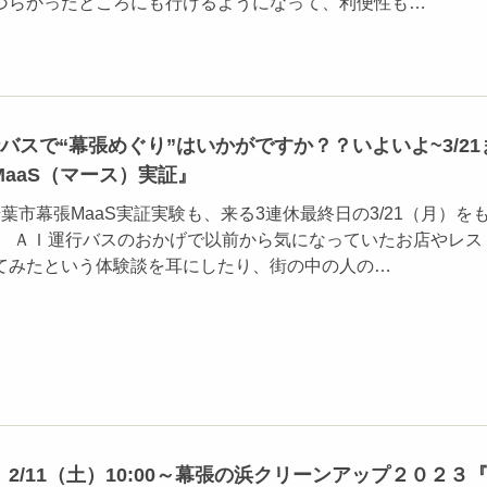
づらかったところにも行けるようになって、利便性も…
バスで“幕張めぐり”はいかがですか？？いよいよ~3/21
aaS（マース）実証』
葉市幕張MaaS実証実験も、来る3連休最終日の3/21（月）を
。 ＡＩ運行バスのおかげで以前から気になっていたお店やレス
てみたという体験談を耳にしたり、街の中の人の…
2/11（土）10:00～幕張の浜クリーンアップ２０２３