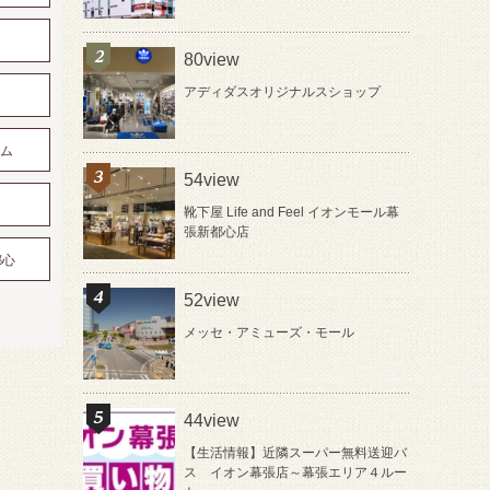
80view
アディダスオリジナルスショップ
アム
54view
靴下屋 Life and Feel イオンモール幕
張新都心店
都心
52view
メッセ・アミューズ・モール
44view
【生活情報】近隣スーパー無料送迎バ
ス イオン幕張店～幕張エリア４ルー