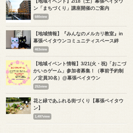
【地域イベント】2/18（土）幕張ベイタウ
ン「まちづくり」講座開催のご案内
680view
【地域情報】『みんなのメルカリ教室』in
幕張ベイタウンコミュニティスペース絆
463view
【地域イベント情報】3/21(火・祝)「おこづ
かい👛ゲーム」参加者募集！（事前予約制
／定員30名）@幕張ベイタウン
252view
花と緑であふれる街づくり【幕張ベイタウ
ン】
1,497view