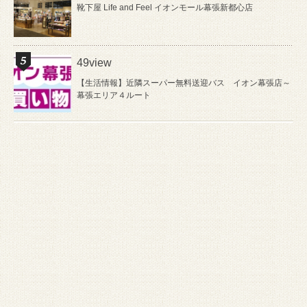
靴下屋 Life and Feel イオンモール幕張新都心店
49view
【生活情報】近隣スーパー無料送迎バス イオン幕張店～
幕張エリア４ルート