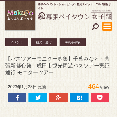
幕張のイベント・ショッピング
観光スポット・グルメ情報サ
イト
イベント
観光・遊ぶ
海浜幕張駅
【バスツアーモニター募集】千葉みなと・幕
張新都心発 成田市観光周遊バスツアー実証
運行 モニターツアー
464
2023年1月28日 更新
View