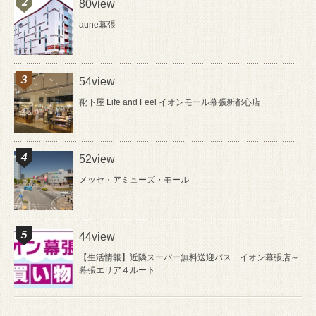
80view
aune幕張
54view
靴下屋 Life and Feel イオンモール幕張新都心店
52view
メッセ・アミューズ・モール
44view
【生活情報】近隣スーパー無料送迎バス イオン幕張店～
幕張エリア４ルート