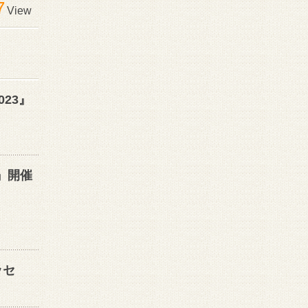
7
View
23』
』開催
ッセ