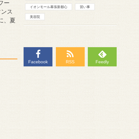
フー
イオンモール幕張新都心
習い事
マンス
美容院
に、夏
Facebook
RSS
Feedly