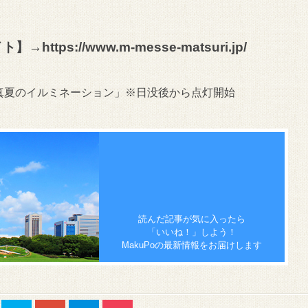
イト】→
https://www.m-messe-matsuri.jp/
で「真夏のイルミネーション」※日没後から点灯開始
読んだ記事が気に入ったら
「いいね！」しよう！
MakuPoの最新情報をお届けします