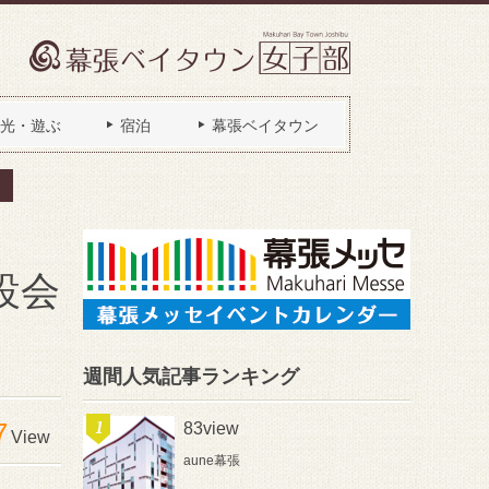
光・遊ぶ
宿泊
幕張ベイタウン
設会
週間人気記事ランキング
7
83view
View
aune幕張