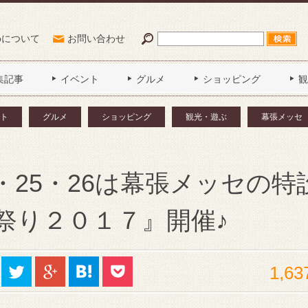
Poについて
お問い合わせ
集記事
イベント
グルメ
ショッピング
観
ト
グルメ
ショッピング
観光・遊ぶ
幕張メッセ
4・25・26は幕張メッセの特
祭り２０１７』開催♪
1,63