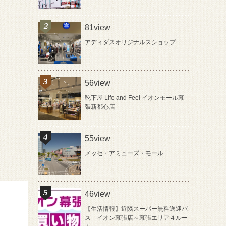
81view
アディダスオリジナルスショップ
56view
靴下屋 Life and Feel イオンモール幕
張新都心店
55view
メッセ・アミューズ・モール
46view
【生活情報】近隣スーパー無料送迎バ
ス イオン幕張店～幕張エリア４ルー