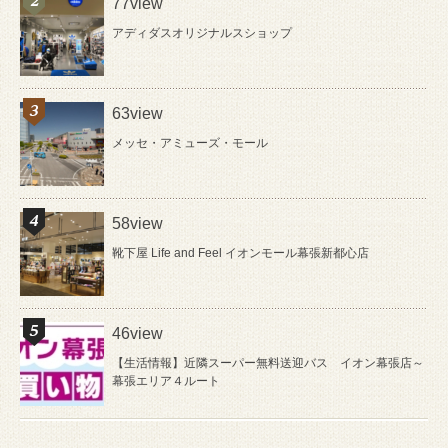
77view
アディダスオリジナルスショップ
63view
メッセ・アミューズ・モール
58view
靴下屋 Life and Feel イオンモール幕張新都心店
46view
【生活情報】近隣スーパー無料送迎バス イオン幕張店～
幕張エリア４ルート