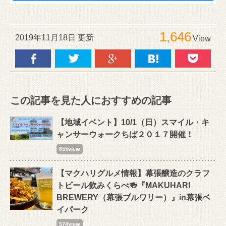
1,646
2019年11月18日 更新
View
この記事を見た人におすすめの記事
【地域イベント】10/1（日）スマイル・キ
ャンサーウォークちば２０１７開催！
655view
【マクハリグルメ情報】幕張醸造のクラフ
トビール飲みくらべ🍻『MAKUHARI
BREWERY（幕張ブルワリー）』in幕張ベ
イパーク
574view