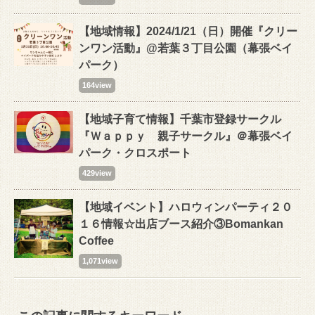
【地域情報】2024/1/21（日）開催『クリー
ンワン活動』@若葉３丁目公園（幕張ベイ
パーク）
164view
【地域子育て情報】千葉市登録サークル
『Ｗａｐｐｙ 親子サークル』＠幕張ベイ
パーク・クロスポート
429view
【地域イベント】ハロウィンパーティ２０
１６情報☆出店ブース紹介③Bomankan
Coffee
1,071view