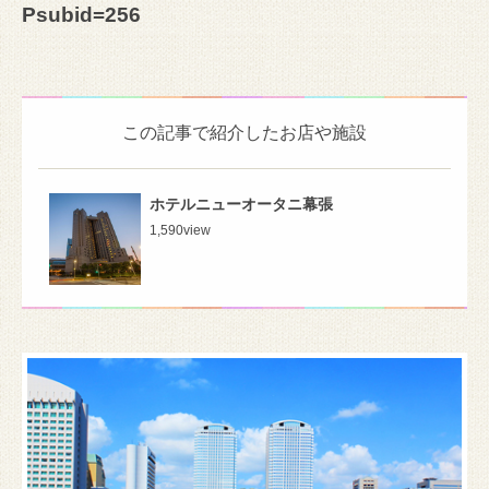
Psubid=256
この記事で紹介したお店や施設
ホテルニューオータニ幕張
1,590
view