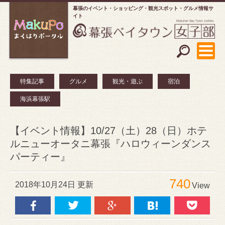
幕張のイベント・ショッピング
観光スポット・グルメ情報サ
イト
特集記事
グルメ
観光・遊ぶ
宿泊
海浜幕張駅
【イベント情報】10/27（土）28（日）ホテ
ルニューオータニ幕張『ハロウィーンダンス
パーティー』
740
2018年10月24日 更新
View