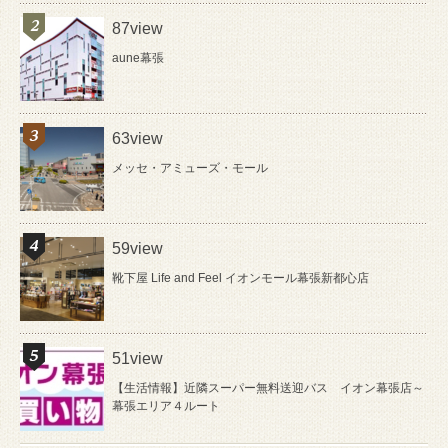
87view
aune幕張
63view
メッセ・アミューズ・モール
59view
靴下屋 Life and Feel イオンモール幕張新都心店
51view
【生活情報】近隣スーパー無料送迎バス イオン幕張店～
幕張エリア４ルート