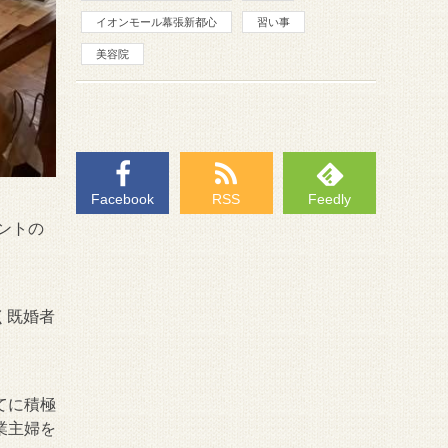
イオンモール幕張新都心
習い事
美容院
Facebook
RSS
Feedly
ントの
く既婚者
てに積極
業主婦を