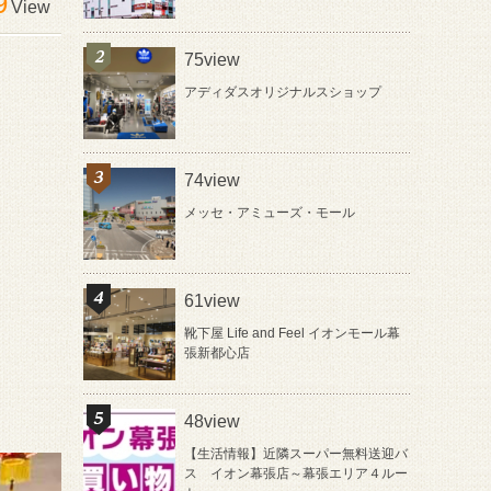
9
View
75view
アディダスオリジナルスショップ
74view
メッセ・アミューズ・モール
61view
靴下屋 Life and Feel イオンモール幕
張新都心店
48view
【生活情報】近隣スーパー無料送迎バ
ス イオン幕張店～幕張エリア４ルー