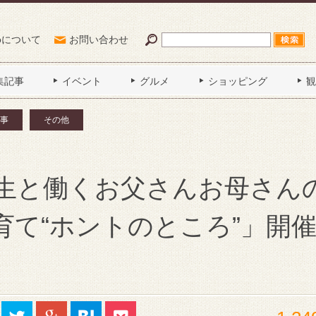
Poについて
お問い合わせ
集記事
イベント
グルメ
ショッピング
観
事
その他
生と働くお父さんお母さん
育て“ホントのところ”」開