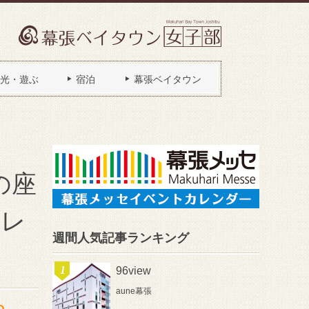
光・遊ぶ
宿泊
幕張ベイタウン
の座
催レ
週間人気記事ランキング
96view
aune幕張