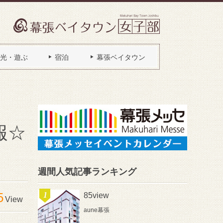
光・遊ぶ
宿泊
幕張ベイタウン
報☆
週間人気記事ランキング
5
85view
View
aune幕張