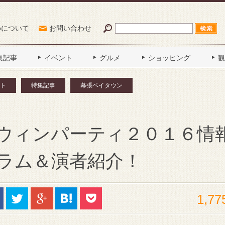
Poについて
お問い合わせ
集記事
イベント
グルメ
ショッピング
観
ト
特集記事
幕張ベイタウン
ウィンパーティ２０１６情
ラム＆演者紹介！
1,77