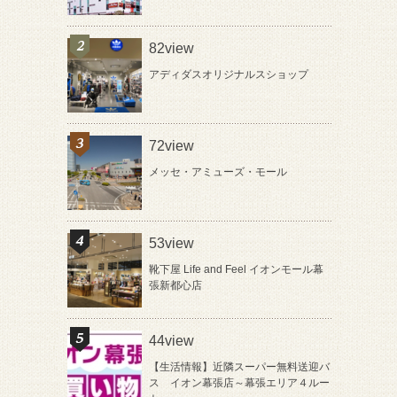
82view
アディダスオリジナルスショップ
72view
メッセ・アミューズ・モール
53view
靴下屋 Life and Feel イオンモール幕
張新都心店
44view
【生活情報】近隣スーパー無料送迎バ
ス イオン幕張店～幕張エリア４ルー