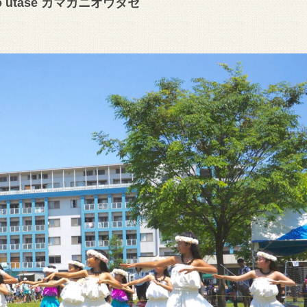
o utase カマカニオウタセ