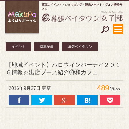
幕張のイベント・ショッピング
観光スポット・グルメ情報サ
イト
イベント
特集記事
幕張ベイタウン
【地域イベント】ハロウィンパーティ２０１
６情報☆出店ブース紹介⑩和カフェ
489
2016年9月27日 更新
View