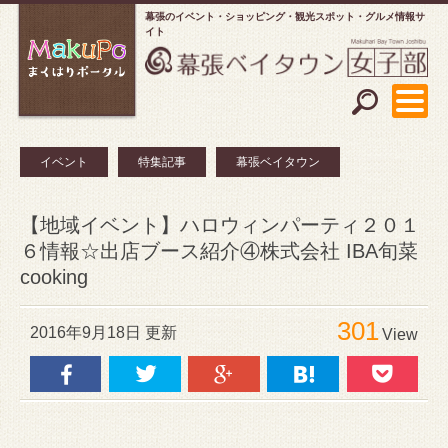
幕張のイベント・ショッピング
観光スポット・グルメ情報サ
イト
イベント
特集記事
幕張ベイタウン
【地域イベント】ハロウィンパーティ２０１
６情報☆出店ブース紹介④株式会社 IBA旬菜
cooking
301
2016年9月18日 更新
View