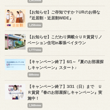
1,503view
【お知らせ】ご存知ですか？URのお得な
『近居割・近居割WIDE』
1,256view
【お知らせ】こだわり満載☆ＵＲ賃貸リノ
ベーション住宅in幕張ベイタウン
1,777view
【キャンペーン終了】6/1～『夏のお部屋探
しキャンペーン』スタート♪
689view
【キャンペーン終了】3/31（日）まで Ｕ
Ｒ賃貸『春のお部屋探しキャンペーン』実
施中！
1,568view