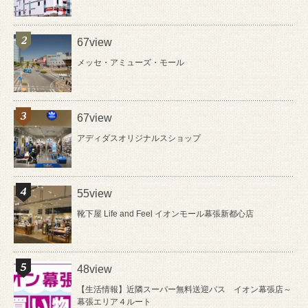
67view
メッセ・アミューズ・モール
67view
アディダスオリジナルスショップ
55view
靴下屋 Life and Feel イオンモール幕張新都心店
48view
【生活情報】近隣スーパー無料送迎バス イオン幕張店～
幕張エリア４ルート