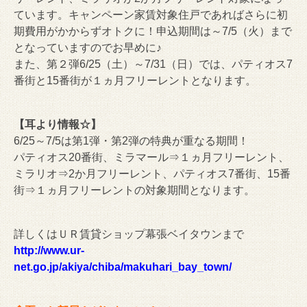
ています。キャンペーン家賃対象住戸であればさらに初
期費用がかからずオトクに！申込期間は～7/5（火）まで
となっていますのでお早めに♪
また、第２弾6/25（土）～7/31（日）では、パティオス7
番街と15番街が１ヵ月フリーレントとなります。
【耳より情報☆】
6/25～7/5は第1弾・第2弾の特典が重なる期間！
パティオス20番街、ミラマール⇒１ヵ月フリーレント、
ミラリオ⇒2か月フリーレント、パティオス7番街、15番
街⇒１ヵ月フリーレントの対象期間となります。
詳しくはＵＲ賃貸ショップ幕張ベイタウンまで
http://www.ur-
net.go.jp/akiya/chiba/makuhari_bay_town/