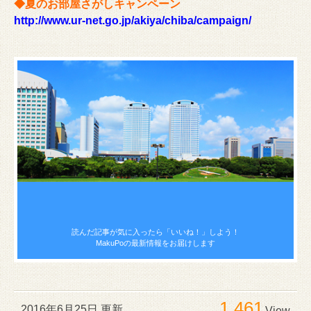
◆夏のお部屋さがしキャンペーン
http://www.ur-net.go.jp/akiya/chiba/campaign/
読んだ記事が気に入ったら
「いいね！」しよう！
MakuPoの最新情報をお届けします
1,461
2016年6月25日 更新
View