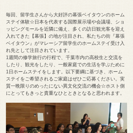
毎回、留学生さんから大好評の幕張ベイタウンのホーム
ステイ体験☆日本を代表する国際展示場や会議場、
ショ
ッピングモールを近隣に備え、
多くの訪日観光客を迎え
入れてきた【幕張】の地が注目され、
私たちの街『幕張
ベイタウン』
がマレーシア留学生のホームステイ受け入
れ先として注目されてい
ます。
1週間の修学旅行の行程で、千葉市内の高校生と交流を
したり、
観光をしたり、
一般家庭での生活を学ぶために
1日ホームステイをします。以下要綱に基づき、ホーム
ステイをご希望されるご家庭はぜひご応募くだ
さい。実
質一晩限りのめったにない異文化交流の機会☆ホスト側
にとってもきっと貴重なひとときとなると思われます。