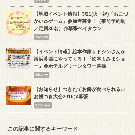
【地域イベント情報】3/21(火・祝)「おこづ
かい👛ゲーム」参加者募集！（事前予約制
／定員30名）@幕張ベイタウン
252view
【イベント情報】絵本作家サトシンさんが
海浜幕張にやってくる！『絵本よみまショ
ー』＠ホテルグリーンタワー幕張
443view
【お知らせ】つきたてお餅が食べられる♪♪
お餅つき大会2016@幕張
2,785view
この記事に関するキーワード