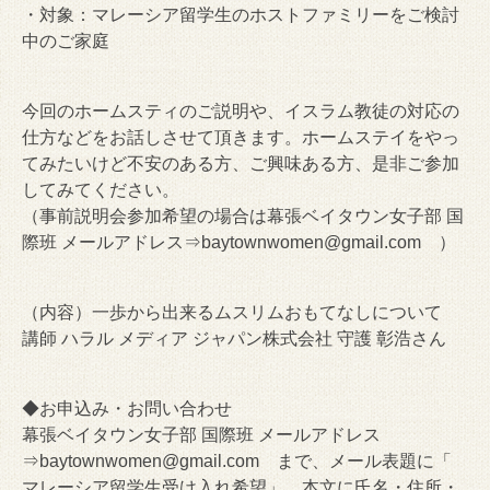
・対象：マレーシア留学生のホストファミリーをご検討
中のご家庭
今回のホームスティのご説明や、イスラム教徒の対応の
仕方などをお話しさせて頂きます。ホームステイをやっ
てみたいけど不安のある方、ご興味ある方、是非ご参加
してみてください。
（事前説明会参加希望の場合は幕張ベイタウン女子部 国
際班 メールアドレス⇒
baytownwomen@gmail.com
）
（内容）一歩から出来るムスリムおもてなしについて
講師 ハラル メディア ジャパン株式会社 守護 彰浩さん
◆お申込み・お問い合わせ
幕張ベイタウン女子部 国際班 メールアドレス
⇒
baytownwomen@gmail.com
まで、メール表題に「
マレーシア留学生受け入れ希望」、本文に氏名・住所・