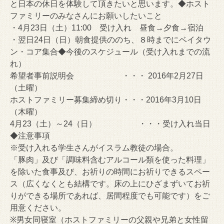
と日本の休日を体験して頂きたいと思いま
す。◆ホスト
ファミリーのみなさんにお願いしたいこと
・4月23日（土）11:00 受け入れ 昼食→夕食→宿泊
・翌日24日（日）朝食提供ののち、８時までにベイタウ
ン・コア集合◆今後のスケジュール（受け入れまでの流
れ）
希望者事前説明会 ・・・ 2016年2月27日
（土曜）
ホストファミリー募集締め切り・・・2016年3月10日
（木曜）
4月23（土）～24（日） ・・・受け入れ当日
◆注意事項
※受け入れる学生さんがイスラム教徒の場合。
「豚肉」及び「
調味料含むアルコール類を使った料理」
を除いた食事及び、
お祈りの時間にお祈りできるスペー
ス（広くなくとも結構です。
床の上にひざまずいてお祈
りができる場所であれば、
居間程度でも可能です）をご
用意ください。
※男女同寝室（ホストファミリーの父親や兄弟と女性留