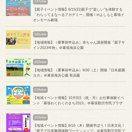
147view
【親子イベント情報】6/15(日)親子で“楽しい”を体験する
「わらってまなべるアカデミー」開催！inよしもと幕張イ
オンモール劇場
166view
【地域情報】（要事前申込み）赤ちゃん講座開催『親子サ
イン2023年秋』＠幕張海浜公園
163view
【地域情報】（要事前申込み）9/30（土）開催『日本庭園
ヨガ』＠幕張海浜公園 美浜園
219view
【地域イベント情報】10月9日（祝・月）お仕事体験イベ
ント「幕張わくわくのまち2023」＠幕張勤労市民プラザ
253view
【地域イベント情報】8/10（木）開催学ぼう！日本文化！
『親子で日本舞踊体験ワークショップ』＠幕張勤労市民プ