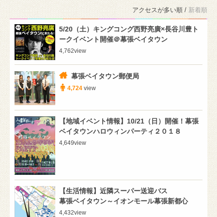
アクセスが多い順 /
新着順
5/20（土）キングコング西野亮廣×長谷川豊ト
ークイベント開催＠幕張ベイタウン
4,762
view
幕張ベイタウン郵便局
4,724
view
【地域イベント情報】10/21（日）開催！幕張
ベイタウンハロウィンパーティ２０１８
4,649
view
【生活情報】近隣スーパー送迎バス
幕張ベイタウン～イオンモール幕張新都心
4,432
view