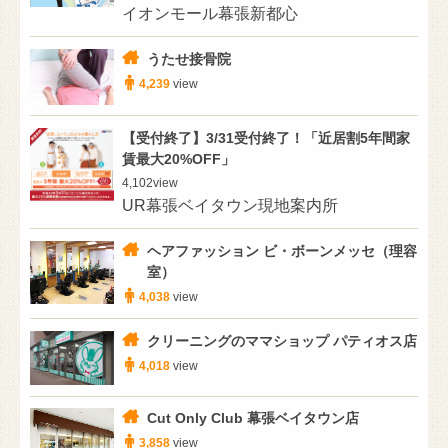
イオンモール幕張新都心
うたせ接骨院
4,239
view
【受付終了】3/31受付終了！「近居割5年間家
賃最大20%OFF」
4,102
view
UR幕張ベイタウン現地案内所
ヘアファッション ビ・ボーンメッセ（理容
室）
4,038
view
クリーニングのママショップ パティオス店
4,018
view
Cut Only Club 幕張ベイタウン店
3,858
view