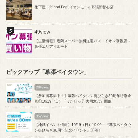
靴下屋 Life and Feel イオンモール幕張新都心店
49view
【生活情報】近隣スーパー無料送迎バス イオン幕張店～
幕張エリア４ルート
ピックアップ「幕張ベイタウン」
204view
【参加者募集中！】幕張ベイタウン街びらき30周年特別企
画①10/19（日）『うたせっ子 大同窓会』開催
357view
【地域イベント情報】10/19（日）10:00～『幕張ベイタウ
ン街びらき30周年記念イベント』開催！