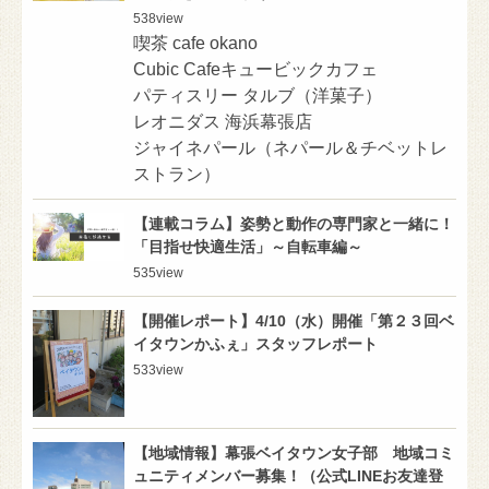
538
view
喫茶 cafe okano
Cubic Cafeキュービックカフェ
パティスリー タルブ（洋菓子）
レオニダス 海浜幕張店
ジャイネパール（ネパール＆チベットレ
ストラン）
【連載コラム】姿勢と動作の専門家と一緒に！
「目指せ快適生活」～自転車編～
535
view
【開催レポート】4/10（水）開催「第２３回ベ
イタウンかふぇ」スタッフレポート
533
view
【地域情報】幕張ベイタウン女子部 地域コミ
ュニティメンバー募集！（公式LINEお友達登