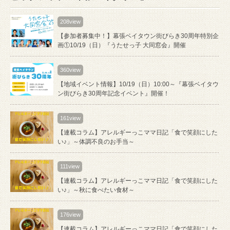
208view
【参加者募集中！】幕張ベイタウン街びらき30周年特別企
画①10/19（日）『うたせっ子 大同窓会』開催
360view
【地域イベント情報】10/19（日）10:00～『幕張ベイタウ
ン街びらき30周年記念イベント』開催！
161view
【連載コラム】アレルギーっこママ日記「食で笑顔にした
い♪」～体調不良のお手当～
111view
【連載コラム】アレルギーっこママ日記「食で笑顔にした
い♪」～秋に食べたい食材～
176view
【連載コラム】アレルギーっこママ日記「食で笑顔にした