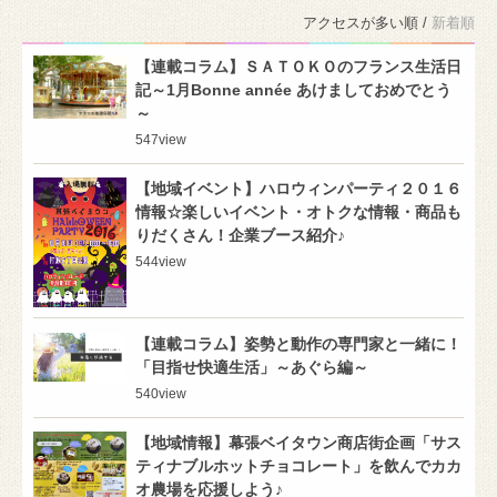
アクセスが多い順 /
新着順
【連載コラム】ＳＡＴＯＫＯのフランス生活日
記～1月Bonne année あけましておめでとう
～
547
view
【地域イベント】ハロウィンパーティ２０１６
情報☆楽しいイベント・オトクな情報・商品も
りだくさん！企業ブース紹介♪
544
view
【連載コラム】姿勢と動作の専門家と一緒に！
「目指せ快適生活」～あぐら編～
540
view
【地域情報】幕張ベイタウン商店街企画「サス
ティナブルホットチョコレート」を飲んでカカ
オ農場を応援しよう♪