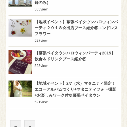
録のみ）
533
view
【地域イベント】幕張ベイタウンハロウィンパ
ーティ２０１８☆出店ブース紹介⑰エンドレス
フラワー
527
view
【幕張ベイタウンハロウィンパーティ2015】
飲食＆ドリンクブース紹介⑤
523
view
【地域イベント】2/7（水）マタニティ限定！
エコーアルバムづくり+マタニティフォト撮影
+お楽しみワーク付＠幕張ベイタウン
521
view
←
→