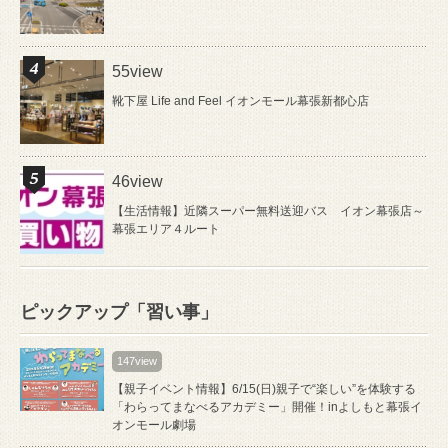
55view
靴下屋 Life and Feel イオンモール幕張新都心店
46view
【生活情報】近隣スーパー無料送迎バス イオン幕張店～
幕張エリア４ルート
ピックアップ「習い事」
147view
【親子イベント情報】6/15(日)親子で“楽しい”を体験する
「わらってまなべるアカデミー」開催！inよしもと幕張イ
オンモール劇場