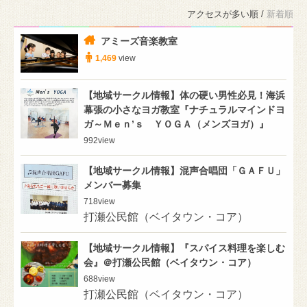
アクセスが多い順 /
新着順
アミーズ音楽教室
1,469
view
【地域サークル情報】体の硬い男性必見！海浜
幕張の小さなヨガ教室『ナチュラルマインドヨ
ガ～Ｍｅｎ’ｓ ＹＯＧＡ（メンズヨガ）』
992
view
【地域サークル情報】混声合唱団「ＧＡＦＵ」
メンバー募集
718
view
打瀬公民館（ベイタウン・コア）
【地域サークル情報】『スパイス料理を楽しむ
会』＠打瀬公民館（ベイタウン・コア）
688
view
打瀬公民館（ベイタウン・コア）