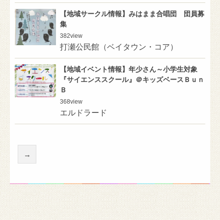
【地域サークル情報】みはまま合唱団 団員募
集
382
view
打瀬公民館（ベイタウン・コア）
【地域イベント情報】年少さん～小学生対象
『サイエンススクール』＠キッズベースＢｕｎ
Ｂ
368
view
エルドラード
→