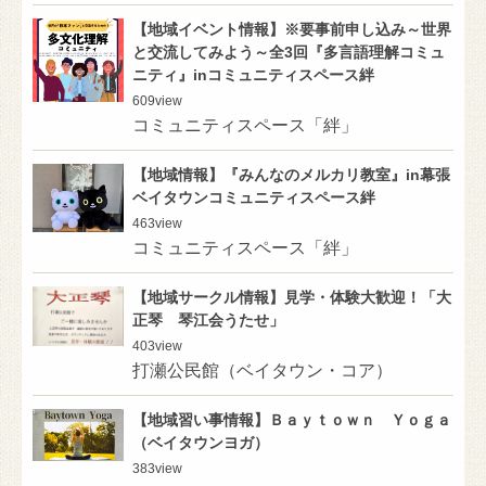
【地域イベント情報】※要事前申し込み～世界
と交流してみよう～全3回『多言語理解コミュ
ニティ』inコミュニティスペース絆
609
view
コミュニティスペース「絆」
【地域情報】『みんなのメルカリ教室』in幕張
ベイタウンコミュニティスペース絆
463
view
コミュニティスペース「絆」
【地域サークル情報】見学・体験大歓迎！「大
正琴 琴江会うたせ」
403
view
打瀬公民館（ベイタウン・コア）
【地域習い事情報】Ｂａｙｔｏｗｎ Ｙｏｇａ
（ベイタウンヨガ）
383
view