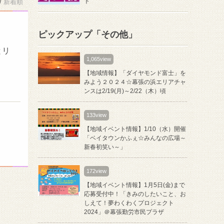
ト
/
新着順
ピックアップ「その他」
とリ
1,065view
【地域情報】「ダイヤモンド富士」を
みよう２０２４☆幕張の浜エリアチャ
ンスは2/19(月)～2/22（木）頃
133view
【地域イベント情報】1/10（水）開催
「ベイタウンかふぇ☆みんなの広場～
新春初笑い～」
172view
【地域イベント情報】1月5日(金)まで
応募受付中！「きみのしたいこと、お
しえて！夢わくわくプロジェクト
2024」＠幕張勤労市民プラザ