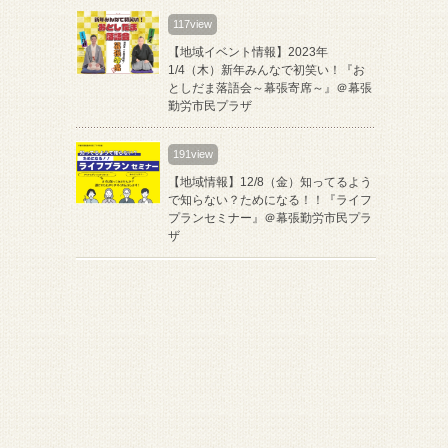
117view
【地域イベント情報】2023年
1/4（木）新年みんなで初笑い！『お
としだま落語会～幕張寄席～』＠幕張
勤労市民プラザ
191view
【地域情報】12/8（金）知ってるよう
で知らない？ためになる！！『ライフ
プランセミナー』＠幕張勤労市民プラ
ザ