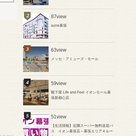
87view
aune幕張
63view
メッセ・アミューズ・モール
59view
靴下屋 Life and Feel イオンモール幕
張新都心店
51view
【生活情報】近隣スーパー無料送迎バ
ス イオン幕張店～幕張エリア４ルー