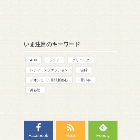
いま注目のキーワード
ATM
ランチ
クリニック
レディースファッション
歯科
イオンモール幕張新都心
習い事
美容院
Facebook
RSS
Feedly