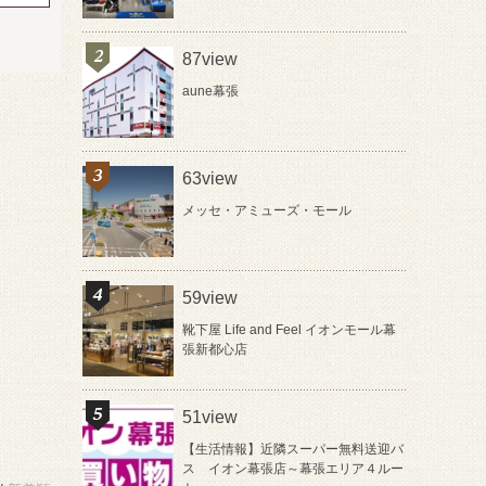
87view
aune幕張
63view
メッセ・アミューズ・モール
59view
靴下屋 Life and Feel イオンモール幕
張新都心店
51view
【生活情報】近隣スーパー無料送迎バ
ス イオン幕張店～幕張エリア４ルー