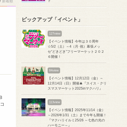
ト
/
新着順
ピックアップ「イベント」
127view
【イベント情報】今年は３０周年
☆5/2（土）～4（月･祝）幕張メッ
セ“どきどき”フリーマーケット２０２
６開催！
84view
【イベント情報】12月12日（金）～
12月14日（日）開催🎄『スイス・クリ
スマスマーケット2025inマクハリ』
Ｂ
113view
コ
【イベント情報】2025年11/14（金）
～2026年1/31（土）まで今年も開催！
『マクハリイルミ25/26 ～七色の光の
ハーモニー～』