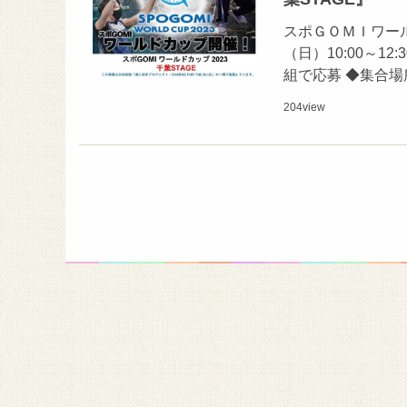
スポＧＯＭＩワール
（日）10:00～1
組で応募 ◆集合
204
view