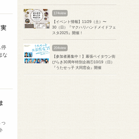
174view
【イベント情報】11/29（土）〜
）実
30（日）『マクハリハンドメイドフェ
スタ2025』開催！
ス停
204view
はな
【参加者募集中！】幕張ベイタウン街
びらき30周年特別企画①10/19（日）
『うたせっ子 大同窓会』開催
ま
もっ
ト