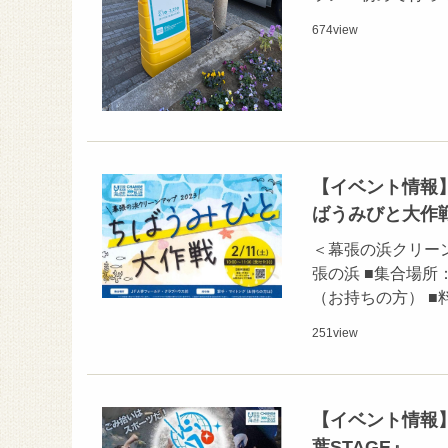
674
view
【イベント情報】
ばうみびと大作
＜幕張の浜クリーン活動
張の浜 ■集合場所
（お持ちの方） ■
251
view
【イベント情報
葉STAGE』