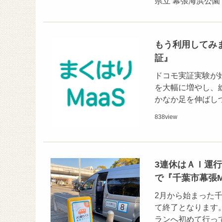
県立 幕張海浜公園
もう利用してみま
証』
ドコモ実証実験が始
を大幅に増やし、
かなか足を伸ばし
838
view
3連休はＡＩ運行
で『千葉市幕張M
2月から始まった千
て終了となります
ランへ初めて行っ