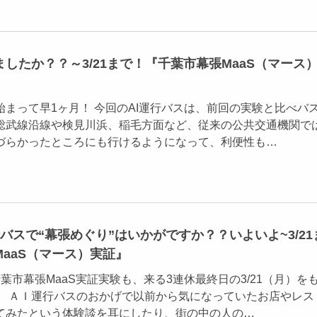
したか？？～3/21まで！『千葉市幕張MaaS（マース
まって早1ヶ月！ 今回のAI運行バスは、前回の実験と比べバ
総武線沿線や検見川浜、稲毛方面など、従来の公共交通機関で
づらかったところにも行けるようになって、利便性も…
バスで“幕張めぐり”はいかがですか？？いよいよ~3/21
aaS（マース）実証』
葉市幕張MaaS実証実験も、来る3連休最終日の3/21（月）を
。 ＡＩ運行バスのおかげで以前から気になっていたお店やレス
てみたという体験談を耳にしたり、街の中の人の…