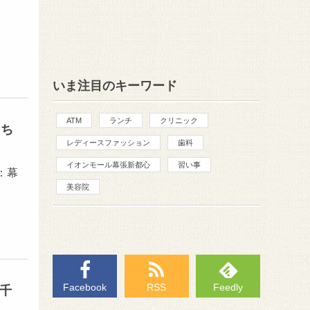
いま注目のキーワード
ATM
ランチ
クリニック
『ち
レディースファッション
歯科
イオンモール幕張新都心
習い事
所：幕
美容院
Facebook
RSS
Feedly
千