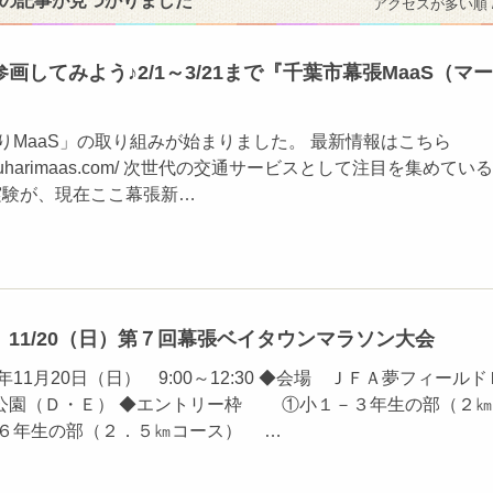
件の記事が見つかりました
アクセスが多い順 
画してみよう♪2/1～3/21まで『千葉市幕張MaaS（マー
はりMaaS」の取り組みが始まりました。 最新情報はこちら
.makuharimaas.com/ 次世代の交通サービスとして注目を集めている
実験が、現在ここ幕張新…
11/20（日）第７回幕張ベイタウンマラソン大会
年11月20日（日） 9:00～12:30 ◆会場 ＪＦＡ夢フィールド
公園（Ｄ・Ｅ） ◆エントリー枠 ①小１－３年生の部（２㎞
６年生の部（２．５㎞コース） …