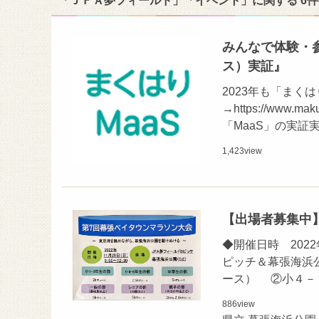
「ＪＦＡ夢フィールド」「イベント」に関する 6
みんなで体験・参
ス）実証』
2023年も「まく
→https://www
「MaaS」の実証
1,423
view
【出場者募集中】
◆開催日時 2022
ピッチ＆幕張海浜
ース） ②小４－
886
view