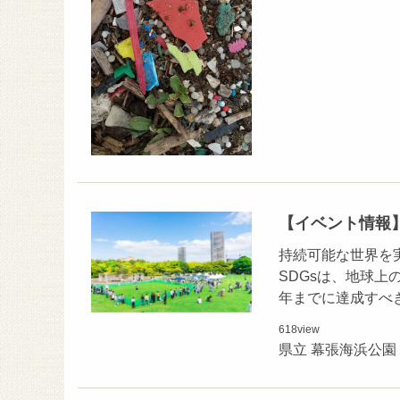
【イベント情報】5/1
持続可能な世界を実
SDGsは、地球上の誰
年までに達成すべ
618
view
県立 幕張海浜公園