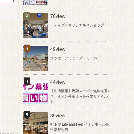
70view
アディダスオリジナルスショップ
49view
メッセ・アミューズ・モール
44view
【生活情報】近隣スーパー無料送迎バ
ス イオン幕張店～幕張エリア４ルー
ト
39view
靴下屋 Life and Feel イオンモール幕
張新都心店