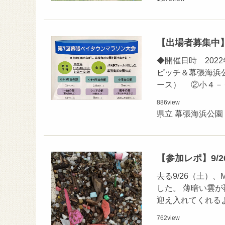
【出場者募集中】
◆開催日時 2022
ピッチ＆幕張海浜
ース） ②小４－
886
view
県立 幕張海浜公園
【参加レポ】9/26
去る9/26（土）、
した。 薄暗い雲
迎え入れてくれる
762
view