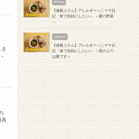
97view
【連載コラム】アレルギーっこママ日
記「食で笑顔にしたい♪」～夏の野菜
～
105view
【連載コラム】アレルギーっこママ日
しま
記「食で笑顔にしたい♪」～暦の上で
－－
は夏です～
れ
遊具