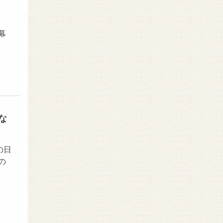
幕
な
の日
の