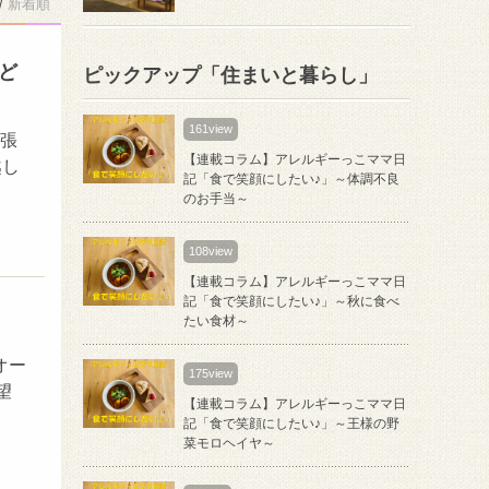
/
新着順
ど
ピックアップ「住まいと暮らし」
161view
幕張
【連載コラム】アレルギーっこママ日
越し
記「食で笑顔にしたい♪」～体調不良
のお手当～
108view
【連載コラム】アレルギーっこママ日
記「食で笑顔にしたい♪」～秋に食べ
たい食材～
オー
175view
望
【連載コラム】アレルギーっこママ日
記「食で笑顔にしたい♪」～王様の野
菜モロヘイヤ～