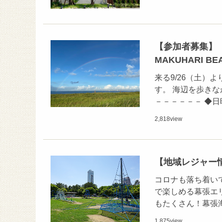
【参加者募集】
MAKUHARI BE
来る9/26（土）よ
す。 海辺を歩き
－－－－－－ ◆日時
2,818
view
【地域レジャー
コロナも落ち着い
で楽しめる幕張エ
もたくさん！幕張
1,875
view