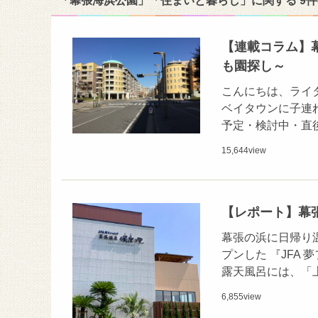
「幕張海浜公園」「住まいと暮らし」に関する 9
【連載コラム】幕
も園探し～
こんにちは、ライタ
ベイタウンに子連
予定・検討中・直
15,644
view
【レポート】幕張
幕張の浜に日帰り温
プンした 『JFA
露天風呂には、「
6,855
view