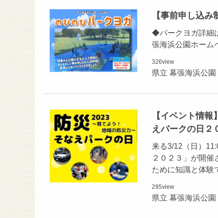
【事前申し込み
◆パークヨガ詳細
張海浜公園ホーム
326
view
県立 幕張海浜公園
【イベント情報】
えパークの日２
来る3/12（日）1
２０２３」が開催
ために知識と体験
295
view
県立 幕張海浜公園