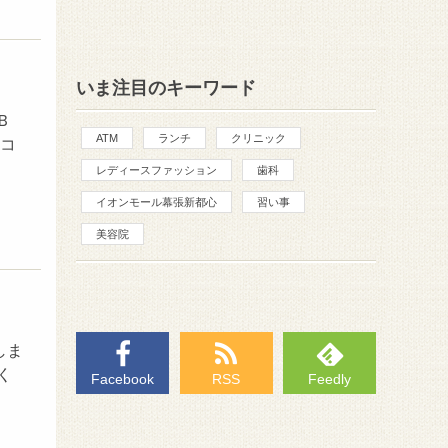
いま注目のキーワード
Ｂ
ATM
ランチ
クリニック
コ
レディースファッション
歯科
イオンモール幕張新都心
習い事
美容院
しま
く
Facebook
RSS
Feedly