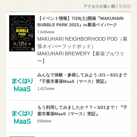
アクセスが多い順 /
新着順
【イベント情報】7/29(土)開催『MAKUHARI
BUBBLE PARK 2023』in幕張ベイパーク
7,649
view
MAKUHARI NEIGHBORHOOD POD（幕
張ネイバーフッドポッド）
MAKUHARI BREWERY【幕張ブルワリ
ー】
みんなで体験・参画してみよう♪2/1～3/21まで
『千葉市幕張MaaS（マース）実証』
1,423
view
もう利用してみましたか？？～3/21まで！『千
葉市幕張MaaS（マース）実証』
839
view