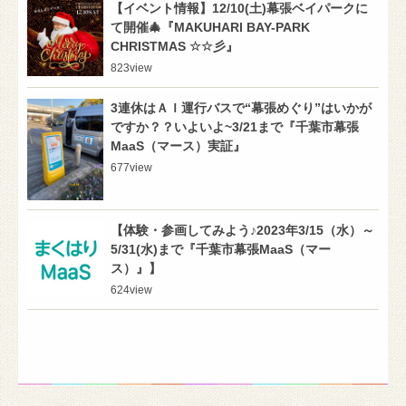
【イベント情報】12/10(土)幕張ベイパークに
て開催🎄『MAKUHARI BAY-PARK
CHRISTMAS ☆☆彡』
823
view
3連休はＡＩ運行バスで“幕張めぐり”はいかが
ですか？？いよいよ~3/21まで『千葉市幕張
MaaS（マース）実証』
677
view
【体験・参画してみよう♪2023年3/15（水）～
5/31(水)まで『千葉市幕張MaaS（マー
ス）』】
624
view