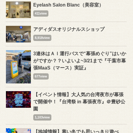
Eyelash Salon Blanc（美容室）
411view
アディダスオリジナルスショップ
8,918view
3連休はＡＩ運行バスで“幕張めぐり”はいか
がですか？？いよいよ~3/21まで『千葉市幕
張MaaS（マース）実証』
677view
【イベント情報】大人気の台湾夜市が幕張
で開催中！『台湾祭 in 幕張夜市』＠豊砂公
園
1,103view
【地域情報】寒い冬でも思いっきり遊べ