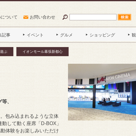
Poについて
お問い合わせ
集記事
イベント
グルメ
ショッピング
観
遊ぶ
イオンモール幕張新都心
グ等、
クス。包み込まれるような立体
動して動く座席「D-BOX」
感動体験をお楽しみいただけ