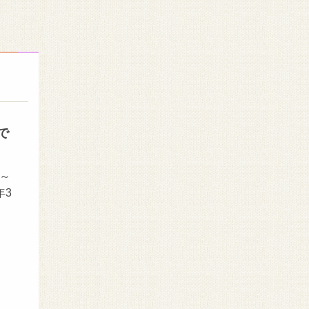
で
」～
年3