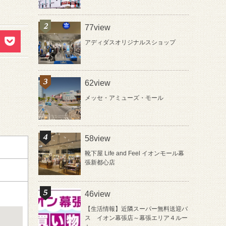
77view
アディダスオリジナルスショップ
62view
メッセ・アミューズ・モール
58view
靴下屋 Life and Feel イオンモール幕
張新都心店
46view
【生活情報】近隣スーパー無料送迎バ
ス イオン幕張店～幕張エリア４ルー