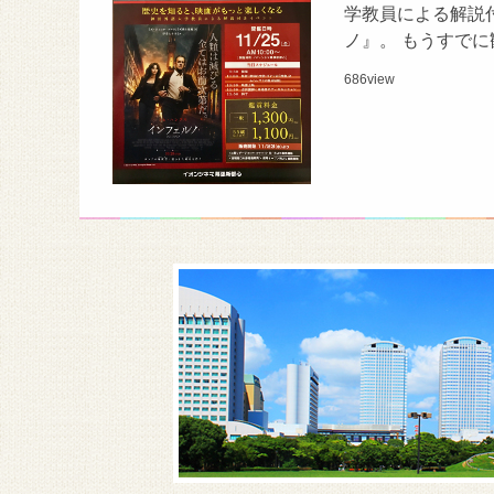
学教員による解説付
ノ』。 もうすで
686
view