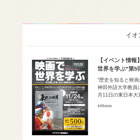
イオ
【イベント情報】
世界を学ぶ”第5
“歴史を知ると映画
神田外語大学教員に
月11日の東日本
449
view