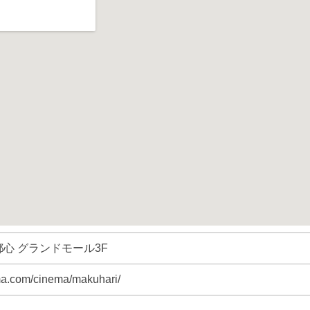
心 グランドモール3F
ma.com/cinema/makuhari/