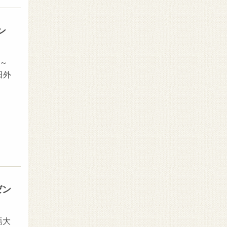
ン
」～
田外
ゼン
語大