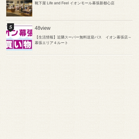
靴下屋 Life and Feel イオンモール幕張新都心店
48view
【生活情報】近隣スーパー無料送迎バス イオン幕張店～
幕張エリア４ルート