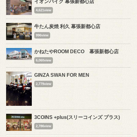
イオンバイク 幕張新都心店
4,621view
牛たん炭焼 利久 幕張新都心店
996view
かねたやROOM DECO 幕張新都心店
6,060view
GINZA SWAN FOR MEN
2,779view
3COINS +plus(スリーコインズ プラス)
2,786view