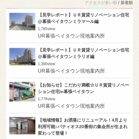
アクセスが多い順
/ 新着順
【見学レポート】ＵＲ賃貸リノベーション住宅
@幕張ベイタウンミラマール編
1,785
view
UR幕張ベイタウン現地案内所
【見学レポート】ＵＲ賃貸リノベーション住宅
@幕張ベイタウンミラリオ編
1,380
view
UR幕張ベイタウン現地案内所
【お知らせ】こだわり満載☆ＵＲ賃貸リノベー
ション住宅in幕張ベイタウン
1,776
view
UR幕張ベイタウン現地案内所
【地域情報】お洒落にリニューアル！4月より
利用可能♪パティオス20番街の集会所が生まれ
変わって登場！