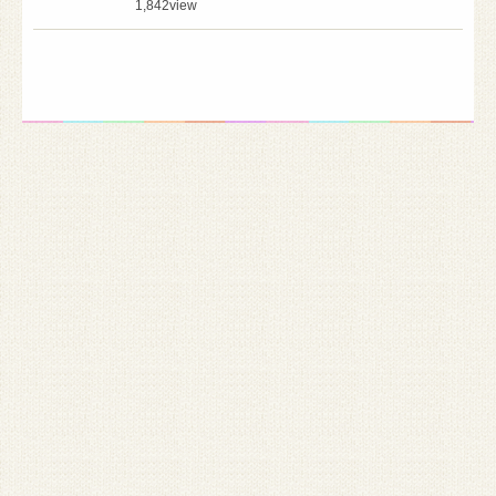
1,842
view