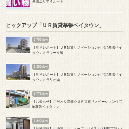
幕張エリア４ルート
ピックアップ「ＵＲ賃貸幕張ベイタウン」
1,785view
【見学レポート】ＵＲ賃貸リノベーション住宅@幕張ベイ
タウンミラマール編
1,380view
【見学レポート】ＵＲ賃貸リノベーション住宅@幕張ベイ
タウンミラリオ編
1,776view
【お知らせ】こだわり満載☆ＵＲ賃貸リノベーション住宅
in幕張ベイタウン
1,842view
【地域情報】お洒落にリニューアル！4月より利用可能♪パ