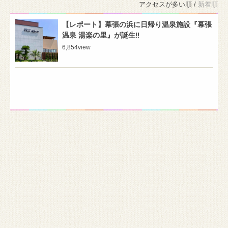
アクセスが多い順 /
新着順
【レポート】幕張の浜に日帰り温泉施設『幕張
温泉 湯楽の里』が誕生‼️
6,854
view