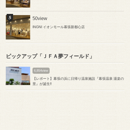
50view
INGNI イオンモール幕張新都心店
ピックアップ「ＪＦＡ夢フィールド」
6,854view
【レポート】幕張の浜に日帰り温泉施設『幕張温泉 湯楽の
里』が誕生‼️