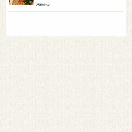
258
view