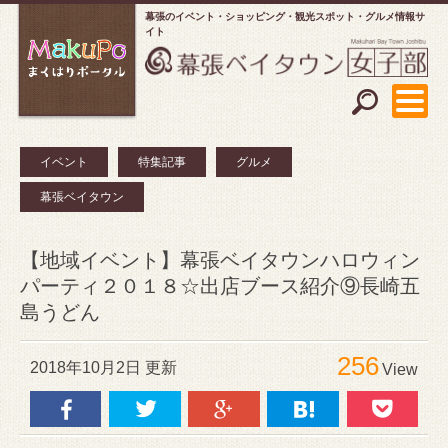
幕張のイベント・ショッピング
観光スポット・グルメ情報サ
イト
イベント
特集記事
グルメ
幕張ベイタウン
【地域イベント】幕張ベイタウンハロウィン
パーティ２０１８☆出店ブース紹介⑨長崎五
島うどん
256
2018年10月2日 更新
View