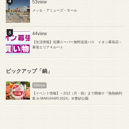
53view
メッセ・アミューズ・モール
44view
【生活情報】近隣スーパー無料送迎バス イオン幕張店～
幕張エリア４ルート
ピックアップ「鍋」
589view
【イベント情報】～2/12（月・祝）まで開催🍲『熱熱鍋列
島 in MAKUHARI 2024』＠豊砂公園