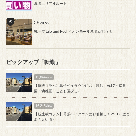
幕張エリア４ルート
39view
靴下屋 Life and Feel イオンモール幕張新都心店
ピックアップ「転勤」
15,644view
【連載コラム】幕張ベイタウンにお引越し！Vol.2～保育
園・幼稚園・こども園探し～
16,245view
【新連載コラム】幕張ベイタウンにお引越し！Vol.1～空と
海の近い街～