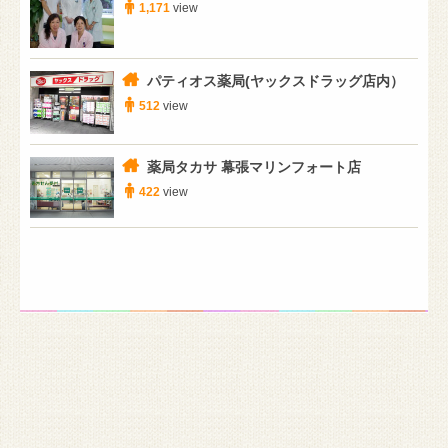
1,171
view
パティオス薬局(ヤックスドラッグ店内）
512
view
薬局タカサ 幕張マリンフォート店
422
view