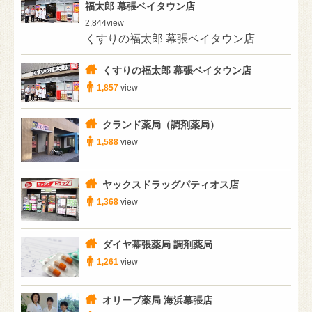
福太郎 幕張ベイタウン店
2,844
view
くすりの福太郎 幕張ベイタウン店
くすりの福太郎 幕張ベイタウン店
1,857
view
クランド薬局（調剤薬局）
1,588
view
ヤックスドラッグパティオス店
1,368
view
ダイヤ幕張薬局 調剤薬局
1,261
view
オリーブ薬局 海浜幕張店