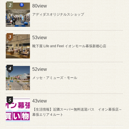
80view
アディダスオリジナルスショップ
53view
靴下屋 Life and Feel イオンモール幕張新都心店
52view
メッセ・アミューズ・モール
43view
【生活情報】近隣スーパー無料送迎バス イオン幕張店～
幕張エリア４ルート