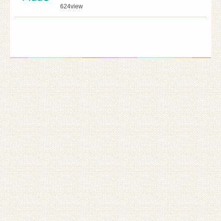
624
view