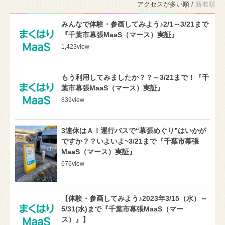
アクセスが多い順 /
新着順
みんなで体験・参画してみよう♪2/1～3/21まで
『千葉市幕張MaaS（マース）実証』
1,423
view
もう利用してみましたか？？～3/21まで！『千
葉市幕張MaaS（マース）実証』
839
view
3連休はＡＩ運行バスで“幕張めぐり”はいかが
ですか？？いよいよ~3/21まで『千葉市幕張
MaaS（マース）実証』
676
view
【体験・参画してみよう♪2023年3/15（水）～
5/31(水)まで『千葉市幕張MaaS（マー
ス）』】