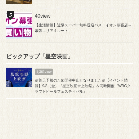
40view
【生活情報】近隣スーパー無料送迎バス イオン幕張店～
幕張エリア４ルート
ピックアップ「星空映画」
1,361view
※荒天予報のため開催中止となりました※【イベント情
報】9/8（金）『星空映画☆上映祭』＆同時開催『WBGク
ラフトビールフェスティバル』