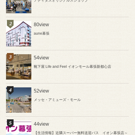
アディダスオリジナルスショップ
80view
aune幕張
54view
靴下屋 Life and Feel イオンモール幕張新都心店
52view
メッセ・アミューズ・モール
44view
【生活情報】近隣スーパー無料送迎バス イオン幕張店～