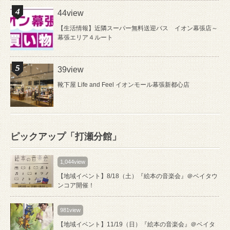
44view
【生活情報】近隣スーパー無料送迎バス イオン幕張店～
幕張エリア４ルート
39view
靴下屋 Life and Feel イオンモール幕張新都心店
ピックアップ「打瀬分館」
1,044view
【地域イベント】8/18（土）『絵本の音楽会』＠ベイタウ
ンコア開催！
981view
【地域イベント】11/19（日）『絵本の音楽会』＠ベイタ